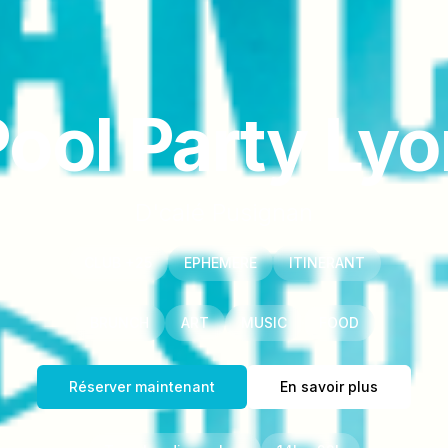
ool Party Ly
D'calé Pusignan
CLUB +25
EPHEMERE
ITINERANT
BRUNCH
ART
MUSIC
FOOD
Réserver maintenant
En savoir plus